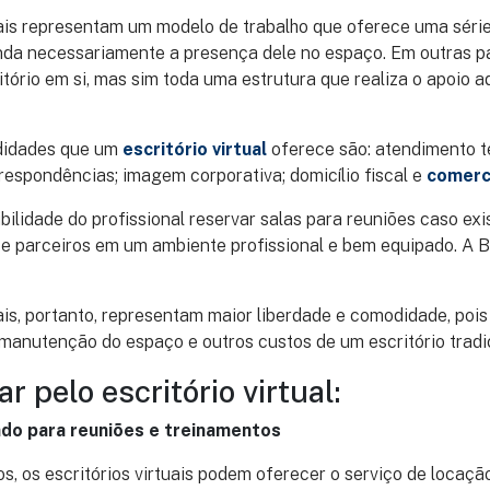
uais representam um modelo de trabalho que oferece uma série
da necessariamente a presença dele no espaço. Em outras pal
itório em si, mas sim toda uma estrutura que realiza o apoio a
didades que um
escritório virtual
oferece são: atendimento t
espondências; imagem corporativa; domicílio fiscal e
comerc
ibilidade do profissional reservar salas para reuniões caso ex
 e parceiros em um ambiente profissional e bem equipado. A 
uais, portanto, representam maior liberdade e comodidade, pois
anutenção do espaço e outros custos de um escritório tradic
r pelo escritório virtual:
do para reuniões e treinamentos
 os escritórios virtuais podem oferecer o serviço de locaçã