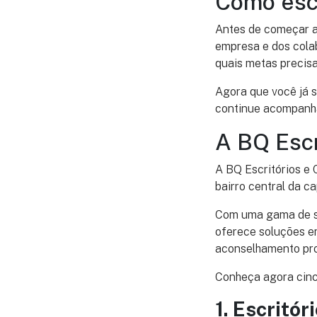
Como esco
Antes de começar a
empresa e dos colab
quais metas precisa
Agora que você já 
continue acompanha
A BQ Escr
A BQ Escritórios e 
bairro central da c
Com uma gama de se
oferece soluções em
aconselhamento prof
Conheça agora cinc
1. Escritór