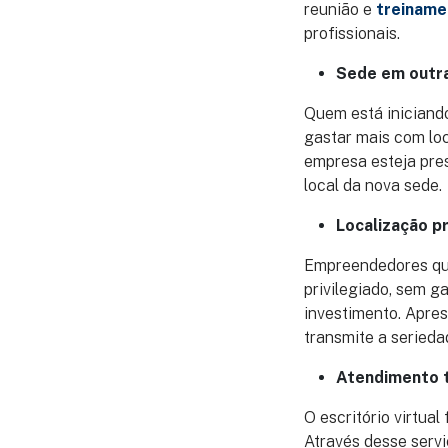
reunião e
treiname
profissionais.
Sede em outra
Quem está iniciand
gastar mais com loc
empresa esteja pre
local da nova sede.
Localização pr
Empreendedores que
privilegiado, sem g
investimento. Apre
transmite a seriedad
Atendimento t
O escritório virtua
Através desse servi