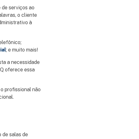
 de serviços ao
avras, o cliente
dministrativo à
elefônico;
ial
; e muito mais!
ista a necessidade
BQ oferece essa
 o profissional não
ional.
o de salas de