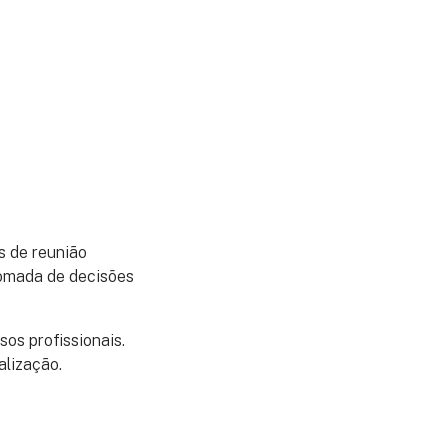
s de reunião
tomada de decisões
os profissionais.
alização.