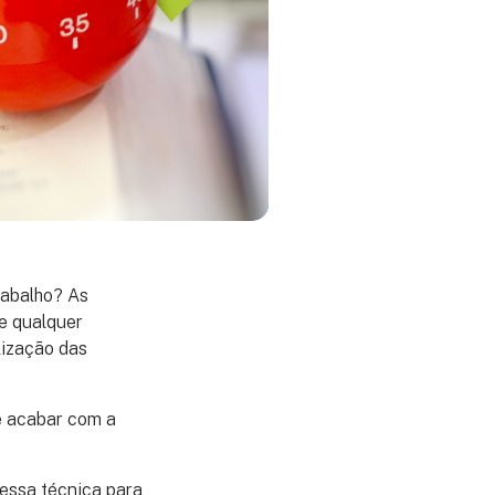
rabalho? As
de qualquer
lização das
e acabar com a
 essa técnica para