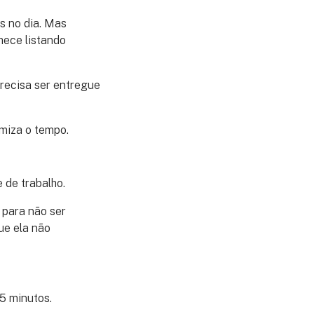
s no dia. Mas
mece listando
precisa ser entregue
imiza o tempo.
 de trabalho.
a para não ser
ue ela não
5 minutos.