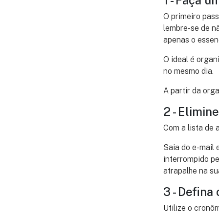
1 - Faça u
O primeiro pass
lembre-se de nã
apenas o essen
O ideal é organ
no mesmo dia.
A partir da org
2 - Elimin
Com a lista de 
Saia do e-mail 
interrompido pe
atrapalhe na s
3 - Defina
Utilize o cronô