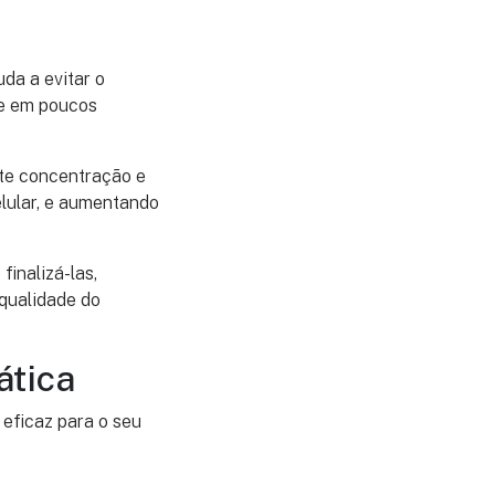
da a evitar o
ue em poucos
nte concentração e
elular, e aumentando
inalizá-las,
qualidade do
ática
eficaz para o seu