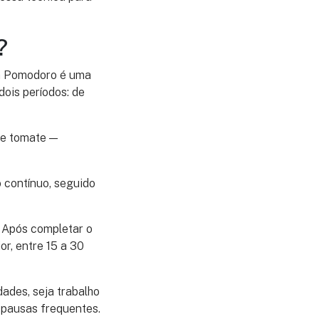
?
ica Pomodoro é uma
ois períodos: de
de tomate —
 contínuo, seguido
o. Após completar o
r, entre 15 a 30
dades, seja trabalho
 pausas frequentes.