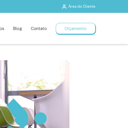
Área do Cliente
Salas de treinamento
Planos flexíveis
os
Blog
Contato
Orçamento