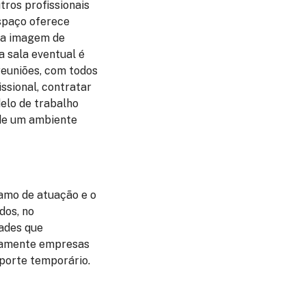
tros profissionais
espaço oferece
uma imagem de
a sala eventual é
 reuniões, com todos
ssional, contratar
delo de trabalho
 de um ambiente
ramo de atuação e o
dos, no
ades que
itamente empresas
uporte temporário.