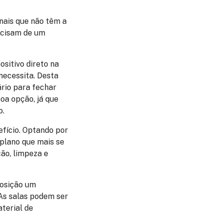
nais que não têm a
ecisam de um
sitivo direto na
necessita. Desta
ário para fechar
oa opção, já que
o.
efício. Optando por
 plano que mais se
ão, limpeza e
posição um
As salas podem ser
aterial de