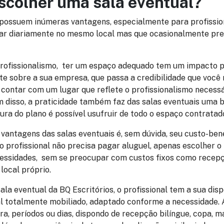
scolher uma sala eventual?
 possuem inúmeras vantagens, especialmente para profissio
tar diariamente no mesmo local mas que ocasionalmente pr
rofissionalismo, ter um espaço adequado tem um impacto po
te sobre a sua empresa, que passa a credibilidade que você 
l contar com um lugar que reflete o profissionalismo necess
m disso, a praticidade também faz das salas eventuais uma b
ura do plano é possível usufruir de todo o espaço contratad
 vantagens das salas eventuais é, sem dúvida, seu custo-ben
o profissional não precisa pagar aluguel, apenas escolher o
essidades, sem se preocupar com custos fixos como recepç
ocal próprio.
la eventual da BQ Escritórios, o profissional tem a sua dis
 totalmente mobiliado, adaptado conforme a necessidade. 
a, períodos ou dias, dispondo de recepção bilíngue, copa, m