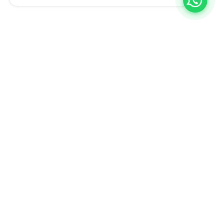
A BQ Escritórios é especialista em ajudar empresas a descobrir
novas formas de trabalhar, inovar e aumentar a produtividade.
Estamos no Rio de Janeiro e em Juiz de Fora, com planos flexíveis
adaptados ao seu negócio e uma equipe completa para atender a
qualquer demanda da sua empresa.
Venha nos conhecer: