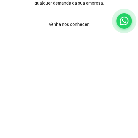
qualquer demanda da sua empresa.
Venha nos conhecer:
Rua São José, 40
Centro - Rio de Janeiro
Andares 2º, 3º, 4º e 9º
(21) 3231-9000
Ladeira Alexandre Leonel, 115
São Mateus - Juiz de Fora
(32) 3512-6080
Institucional
Serviços
Institucional
Escritórios mobiliados
Orçamento
Escritórios virtuais