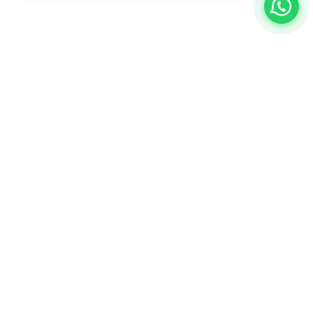
A BQ Escritórios é especialista em ajudar empresas a descobrir
novas formas de trabalhar, inovar e aumentar a produtividade.
Estamos no Rio de Janeiro e em Juiz de Fora, com planos flexíveis
adaptados ao seu negócio e uma equipe completa para atender a
qualquer demanda da sua empresa.
Venha nos conhecer: