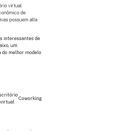
ório virtual
econômico de
tivas possuem alta
s interessantes de
aixo, um
a do melhor modelo
scritório
Coworking
virtual