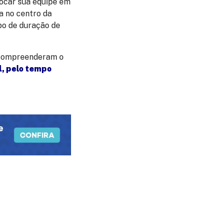
alocar sua equipe em
a no centro da
po de duração de
 compreenderam o
l, pelo tempo