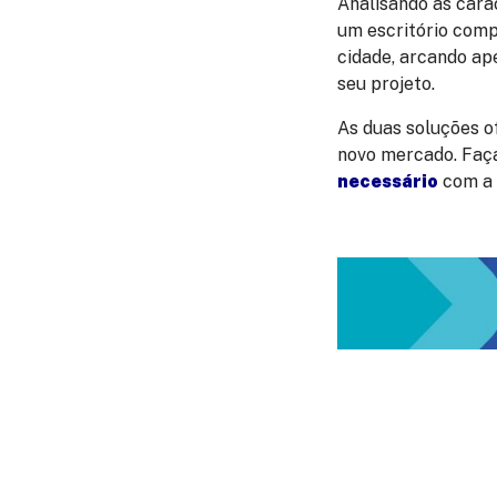
Analisando as carac
um escritório comp
cidade, arcando ap
seu projeto.
As duas soluções 
novo mercado. Faça
necessário
com a 