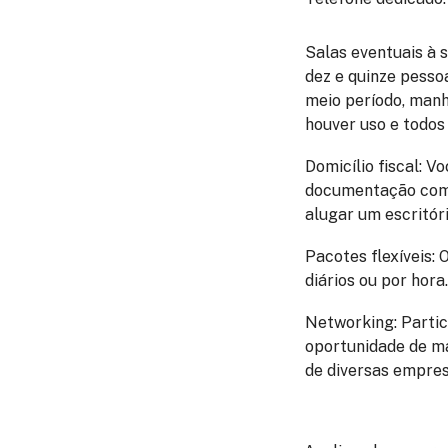
Salas eventuais à 
dez e quinze pessoa
meio período, manh
houver uso e todo
Domicílio fiscal
: V
documentação comp
alugar um escritór
Pacotes flexíveis
: 
diários ou por hora.
Networking
: Part
oportunidade de ma
de diversas empres