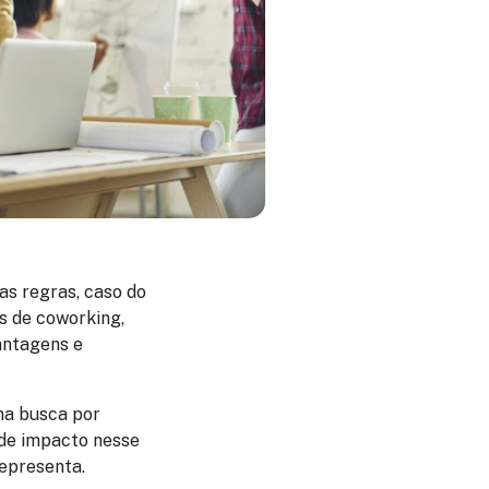
s regras, caso do
s de coworking,
vantagens e
na busca por
nde impacto nesse
representa.