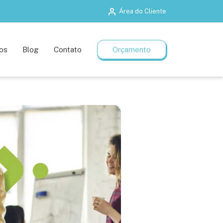
Área do Cliente
Salas de treinamento
Planos flexíveis
os
Blog
Contato
Orçamento