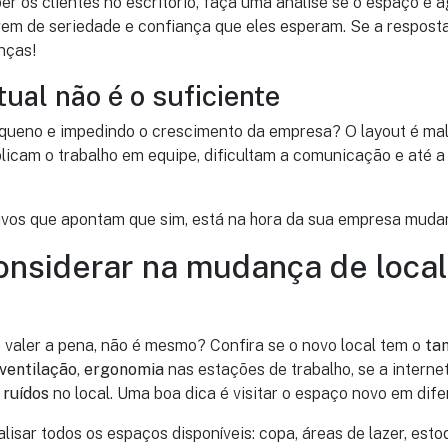
r os clientes no escritório, faça uma análise se o espaço é a
em de seriedade e confiança que eles esperam. Se a resposta 
nças!
ual não é o suficiente
ueno e impedindo o crescimento da empresa? O layout é mal d
icam o trabalho em equipe, dificultam a comunicação e até a
tivos que apontam que sim, está na hora da sua empresa muda
onsiderar na mudança de loca
valer a pena, não é mesmo? Confira se o novo local tem o
ta
ventilação
,
ergonomia
nas estações de trabalho, se a internet
s
ruídos
no local. Uma boa dica é visitar o espaço novo em dife
isar todos os espaços disponíveis: copa, áreas de lazer, esto