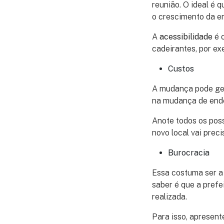
reunião. O ideal é 
o crescimento da e
A
acessibilidade
é o
cadeirantes, por ex
Custos
A mudança pode ger
na mudança de end
Anote todos os poss
novo local vai preci
Burocracia
Essa costuma ser a
saber é que a prefe
realizada.
Para isso, apresent