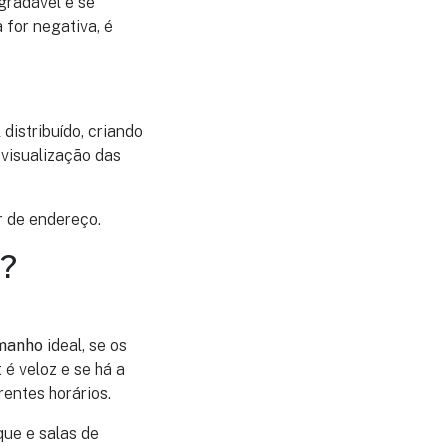
gradável e se
for negativa, é
istribuído, criando
 visualização das
r de endereço.
l?
manho
ideal, se os
 é veloz e se há a
rentes horários.
que e salas de