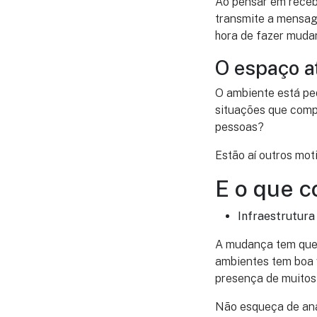
Ao pensar em recebe
transmite a mensag
hora de fazer muda
O espaço at
O ambiente está peq
situações que compl
pessoas?
Estão aí outros mo
E o que c
Infraestrutura
A mudança tem que 
ambientes tem boa
presença de muito
Não esqueça de anal