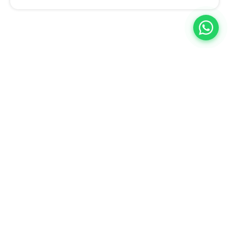
A BQ Escritórios é especialista em ajudar empresas a descobrir
novas formas de trabalhar, inovar e aumentar a produtividade.
Estamos no Rio de Janeiro e em Juiz de Fora, com planos flexíveis
adaptados ao seu negócio e uma equipe completa para atender a
qualquer demanda da sua empresa.
Venha nos conhecer: