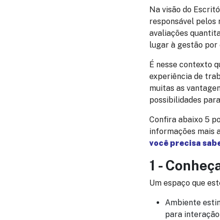
Na visão do Escritó
responsável pelos r
avaliações quantit
lugar à gestão por
É nesse contexto q
experiência de tra
muitas as vantagen
possibilidades par
Confira abaixo 5 p
informações mais 
você precisa sab
1 - Conheç
Um espaço que este
Ambiente estim
para interação