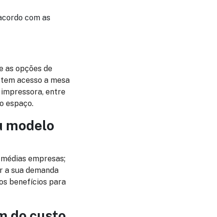
 acordo com as
re as opções de
r tem acesso a mesa
, impressora, entre
do espaço.
eu modelo
e médias empresas;
er a sua demanda
os benefícios para
ém do custo