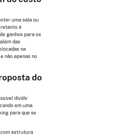
anter uma sala ou
tretanto é
 de ganhos para os
 além das
olocadas na
 e não apenas no
roposta do
ível dividir
licando em uma
king para que se
 com estrutura