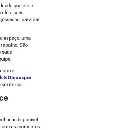
ndendo que ele é
role e suas
ngessados, para dar
vo espaço, uma
trabalho. São
e suas
quipe.
ncontra
k 5 Dicas que
scritórios.
ece
el ou indisponível
em outros momentos