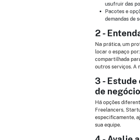
usufruir das p
Pacotes e opçõ
demandas de se
2 - Entend
Na prática, um pro
locar o espaço por
compartilhada para 
outros serviços. A
3 - Estude
de negóci
Há opções diferent
Freelancers, Start
especificamente, a
sua equipe.
4 - Avalie