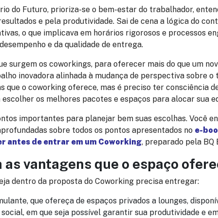
rio do Futuro, prioriza-se o bem-estar do trabalhador, ente
esultados e pela produtividade. Sai de cena a lógica do cont
ativas, o que implicava em horários rigorosos e processos e
 desempenho e da qualidade de entrega.
ue surgem os coworkings, para oferecer mais do que um no
balho inovadora alinhada à mudança de perspectiva sobre o 
s que o coworking oferece, mas é preciso ter consciência d
a escolher os melhores pacotes e espaços para alocar sua e
ontos importantes para planejar bem suas escolhas. Você e
aprofundadas sobre todos os pontos apresentados no
e-boo
er antes de entrar em um Coworking
, preparado pela BQ E
a as vantagens que o espaço ofer
ja dentro da proposta do Coworking precisa entregar:
ulante, que ofereça de espaços privados a lounges, disponív
 social, em que seja possível garantir sua produtividade e 