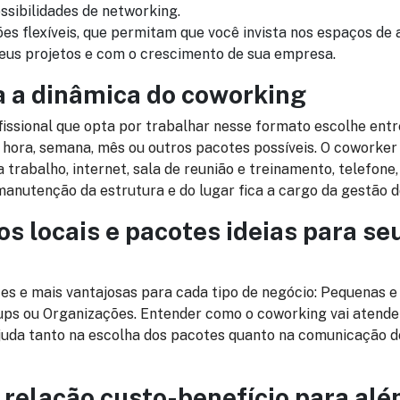
ossibilidades de networking.
es flexíveis, que permitam que você invista nos espaços de
us projetos e com o crescimento de sua empresa.
a a dinâmica do coworking
fissional que opta por trabalhar nesse formato escolhe ent
: hora, semana, mês ou outros pacotes possíveis. O coworke
trabalho, internet, sala de reunião e treinamento, telefone
 manutenção da estrutura e do lugar fica a cargo da gestão 
 os locais e pacotes ideias para s
o
es e mais vantajosas para cada tipo de negócio: Pequenas 
ups ou Organizações. Entender como o coworking vai atend
juda tanto na escolha dos pacotes quanto na comunicação d
 a relação custo-benefício para al