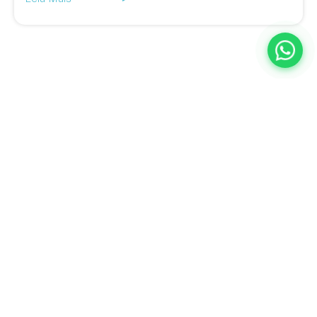
A BQ Escritórios é especialista em ajudar empresas a descobrir
novas formas de trabalhar, inovar e aumentar a produtividade.
Estamos no Rio de Janeiro e em Juiz de Fora, com planos flexíveis
adaptados ao seu negócio e uma equipe completa para atender a
qualquer demanda da sua empresa.