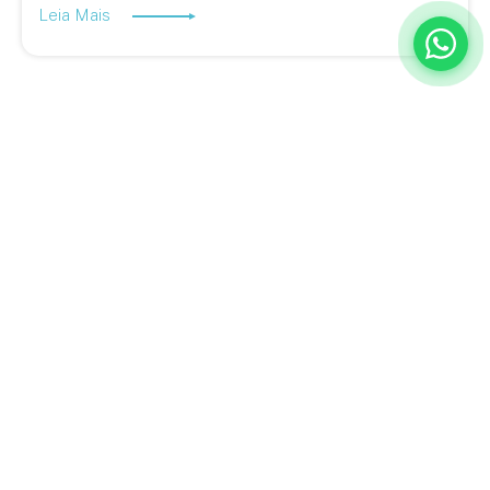
Leia Mais
A BQ Escritórios é especialista em ajudar empresas a descobrir
novas formas de trabalhar, inovar e aumentar a produtividade.
Estamos no Rio de Janeiro e em Juiz de Fora, com planos flexíveis
adaptados ao seu negócio e uma equipe completa para atender a
qualquer demanda da sua empresa.