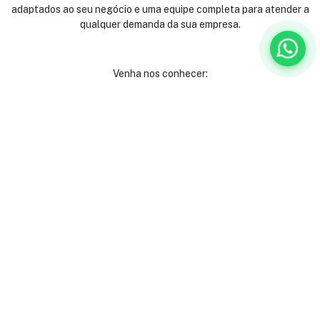
adaptados ao seu negócio e uma equipe completa para atender a
qualquer demanda da sua empresa.
Venha nos conhecer:
Rua São José, 40
Centro - Rio de Janeiro
Andares 2º, 3º, 4º e 9º
(21) 3231-9000
Ladeira Alexandre Leonel, 115
São Mateus - Juiz de Fora
(32) 3512-6080
Institucional
Serviços
Institucional
Escritórios mobiliados