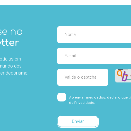
se na
tter
otícias em
 mundo dos
eendedorismo.
Ao enviar meu dados, declaro que li
de Privacidade.
Enviar