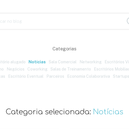
Categorias
itório alugado
Notícias
Sala Comercial
Networking
Escritórios V
mo
Negócios
Coworking
Salas de Treinamento
Escritórios Mobilia
cas
Escritório Eventual
Parceiros
Economia Colaborativa
Startup
Categoria selecionada:
Notícias