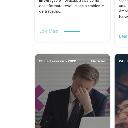
Conhe
integração e inovação. Saiba como
empr
esse formato revoluciona o ambiente
Ambie
de trabalho...
funci
Leia Mais
Leia
23 de Fevereiro 2022
Notícias
24 de