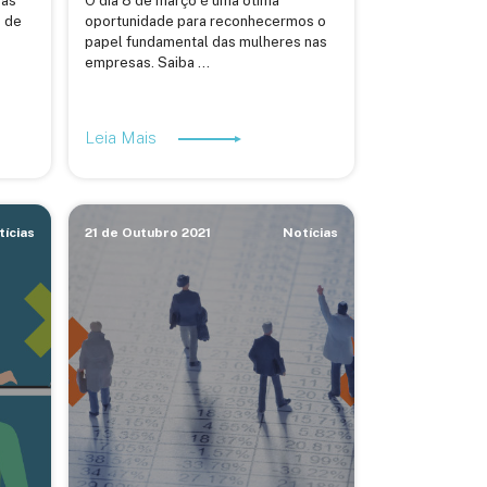
nas
O dia 8 de março é uma ótima
o de
oportunidade para reconhecermos o
papel fundamental das mulheres nas
empresas. Saiba ...
Leia Mais
tícias
21 de Outubro 2021
Notícias