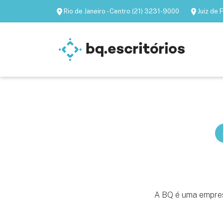
Rio de Janeiro - Centro (21) 3231-9000
Juiz de
Escritórios mobiliados
Escritórios virtua
A BQ é uma empres