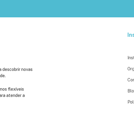
In
Ins
Or
a descobrir novas
de.
Co
nos flexíveis
Bl
ara atender a
Pol