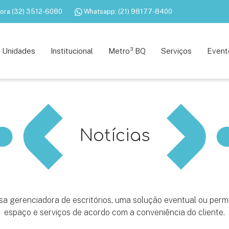
 Fora (32) 3512-6080
Whatsapp: (21) 98177-8400
is
Escritórios eventuais
Rio de Janeiro
Rio de Janeiro
Coworking
Juiz de Fora
Juiz de Fora
Salas de reunião
Unidades
Institucional
Metro³ BQ
Serviços
Event
Notícias
a gerenciadora de escritórios, uma solução eventual ou per
espaço e serviços de acordo com a conveniência do cliente.