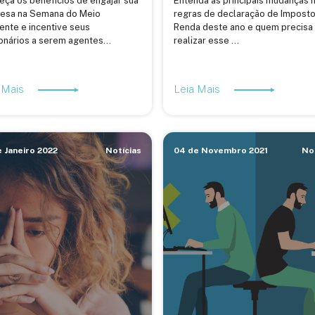
ça os benefícios de engajar sua
Entenda as principais mudanças 
esa na Semana do Meio
regras de declaração de Impost
nte e incentive seus
Renda deste ano e quem precisa
onários a serem agentes...
realizar esse ...
 Mais
Leia Mais
 Janeiro 2022
Notícias
04 de Novembro 2021
No