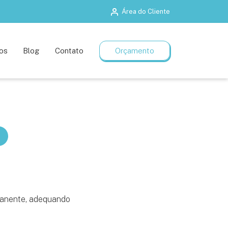
Área do Cliente
Salas de treinamento
Planos flexíveis
os
Blog
Contato
Orçamento
manente, adequando