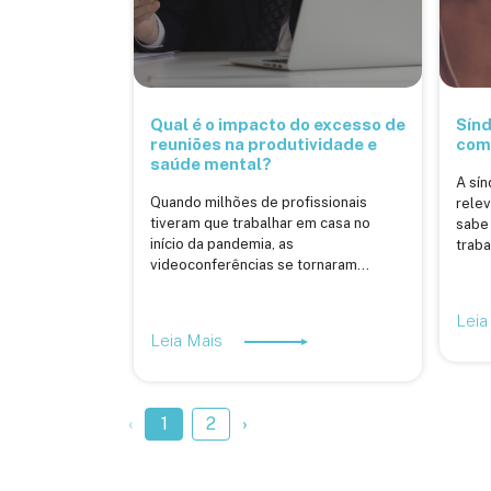
Qual é o impacto do excesso de
Sínd
reuniões na produtividade e
como
saúde mental?
A sí
Quando milhões de profissionais
relev
tiveram que trabalhar em casa no
sabe
início da pandemia, as
traba
videoconferências se tornaram...
Leia
Leia Mais
‹
1
2
›