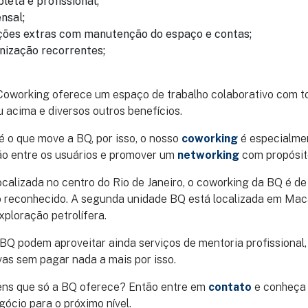
leta e profissional;
nsal;
ões extras com manutenção do espaço e contas;
nização recorrentes;
 Coworking oferece um espaço de trabalho colaborativo com 
u acima e diversos outros benefícios.
 o que move a BQ, por isso, o nosso
coworking
é especialme
ção entre os usuários e promover um
networking
com propósit
alizada no centro do Rio de Janeiro, o coworking da BQ é de 
 reconhecido. A segunda unidade BQ está localizada em Mac
xploração petrolífera.
BQ podem aproveitar ainda serviços de mentoria profissional
vas sem pagar nada a mais por isso.
ns que só a BQ oferece? Então entre em
contato
e conheça 
gócio para o próximo nível.