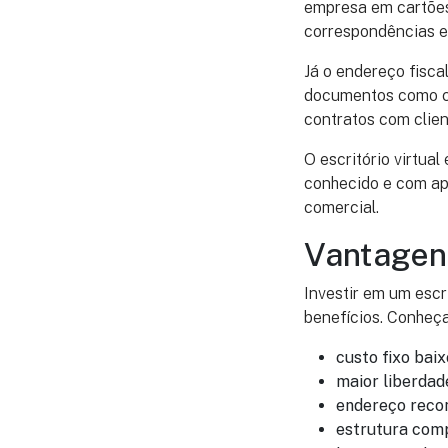
empresa em cartões 
correspondências e
Já o endereço fisca
documentos como con
contratos com clien
O escritório virtu
conhecido e com apo
comercial.
Vantagens
Investir em um escri
benefícios. Conheça
custo fixo baix
maior liberdad
endereço recon
estrutura comp