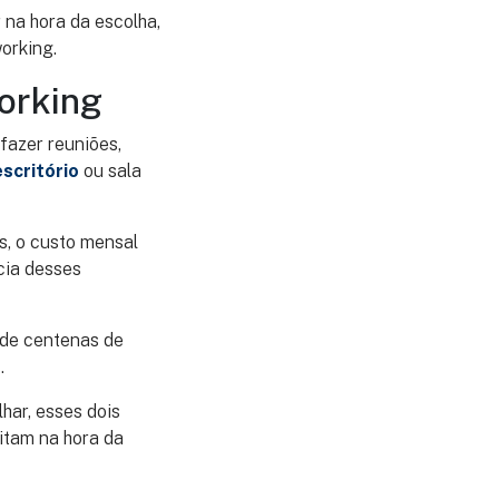
 na hora da escolha,
working.
working
fazer reuniões,
escritório
ou sala
s, o custo mensal
cia desses
 de centenas de
.
har, esses dois
itam na hora da