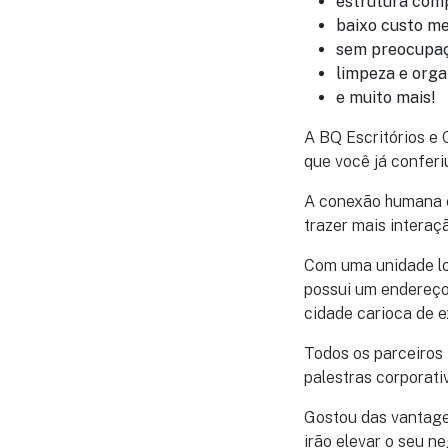
estrutura comp
baixo custo me
sem preocupaç
limpeza e orga
e muito mais!
A BQ Escritórios e
que você já conferi
A conexão humana é
trazer mais intera
Com uma unidade loc
possui um endereço
cidade carioca de e
Todos os parceiros 
palestras corporati
Gostou das vantage
irão elevar o seu ne