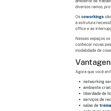
ambiente de trabalh
diversos ramos, pr
Os
coworkings
são
a estrutura necess
office e as interru
Nesses espaços os m
conhecer novas pes
modalidade de cowo
Vantagen
Agora que você ent
networking sem
ambiente criati
liberdade de ho
serviços de re
salas de
trein