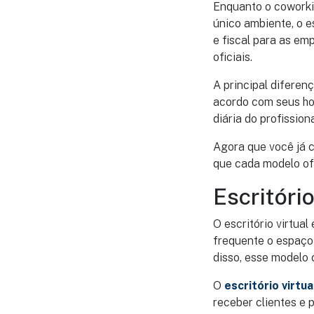
Enquanto o coworkin
único ambiente, o e
e fiscal para as em
oficiais.
A principal diferen
acordo com seus hor
diária do profissiona
Agora que você já c
que cada modelo of
Escritório
O escritório virtua
frequente o espaço t
disso, esse modelo 
O
escritório virtua
receber clientes e 