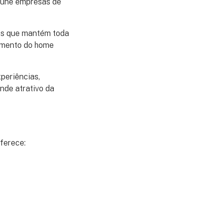
reúne empresas de
vos que mantém toda
lamento do home
xperiências,
nde atrativo da
ferece: