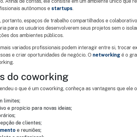
o. Afinal de contas, ele consiste em um ambiente único que 
ofissionais autônomos e
startups
.
, portanto, espaços de trabalho compartilhados e colaborati
ária para os usuários desenvolverem seus projetos sem o iso
pções dos ambientes públicos.
ais variados profissionais podem interagir entre si, trocar e
soas e criar oportunidades de negócio. O
networking
é o gra
rking.
s do coworking
endeu o que é um coworking, conheça as vantagens que ele o
 limites;
vo e propício para novas ideias;
rários;
cepção de clientes;
amento
e reuniões;