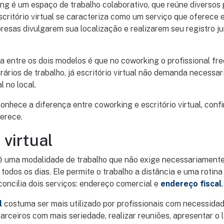
g é um espaço de trabalho colaborativo, que reúne diversos 
scritório virtual se caracteriza como um serviço que oferece
presas divulgarem sua localização e realizarem seu registro j
ça entre os dois modelos é que no coworking o profissional f
ários de trabalho, já escritório virtual não demanda necessa
l no local.
onhece a diferença entre coworking e escritório virtual, conf
erece.
 virtual
l é uma modalidade de trabalho que não exige necessariamente
odos os dias. Ele permite o trabalho a distância e uma rotina 
concilia dois serviços: endereço comercial e
endereço fiscal
.
l
costuma ser mais utilizado por profissionais com necessida
parceiros com mais seriedade, realizar reuniões, apresentar o 