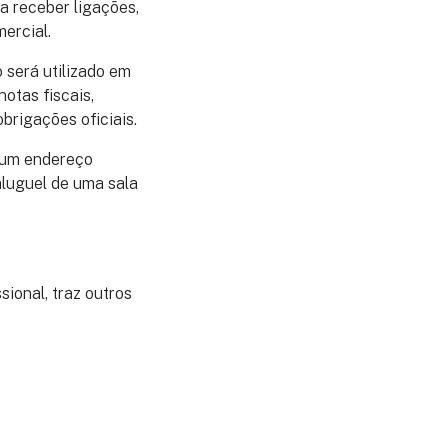
ra receber ligações,
ercial.
o será utilizado em
otas fiscais,
brigações oficiais.
m um endereço
aluguel de uma sala
sional, traz outros