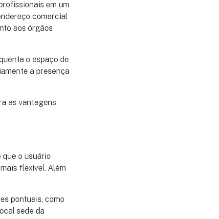
profissionais em um
 endereço comercial
unto aos órgãos
requenta o espaço de
riamente a presença
ira as vantagens
 que o usuário
mais flexível. Além
des pontuais, como
local sede da