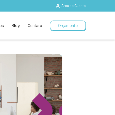
Área do Cliente
Salas de treinamento
Planos flexíveis
os
Blog
Contato
Orçamento