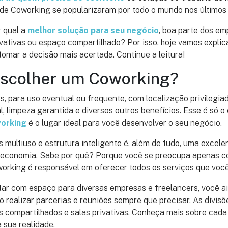
 de Coworking se popularizaram por todo o mundo nos últimos
r qual a
melhor solução para seu negócio
, boa parte dos e
ivativas ou espaço compartilhado? Por isso, hoje vamos expli
tomar a decisão mais acertada. Continue a leitura!
escolher um Coworking?
s, para uso eventual ou frequente, com localização privilegiad
l, limpeza garantida e diversos outros benefícios. Esse é só 
orking
é o lugar ideal para você desenvolver o seu negócio.
multiuso e estrutura inteligente é, além de tudo, uma excele
e economia. Sabe por quê? Porque você se preocupa apenas c
orking é responsável em oferecer todos os serviços que você
tar com espaço para diversas empresas e freelancers, você a
 realizar parcerias e reuniões sempre que precisar. As divi
 compartilhados e salas privativas. Conheça mais sobre cada
 sua realidade.