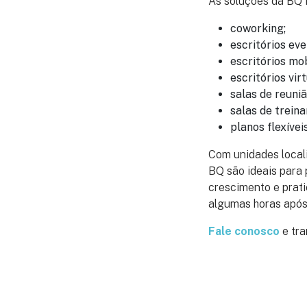
As soluções da BQ E
coworking;
escritórios eve
escritórios mob
escritórios virt
salas de reuniã
salas de trein
planos flexíveis
Com unidades locali
BQ são ideais para
crescimento e prati
algumas horas após
Fale conosco
e tr