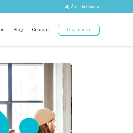
Área do Cliente
Salas de treinamento
Planos flexíveis
os
Blog
Contato
Orçamento