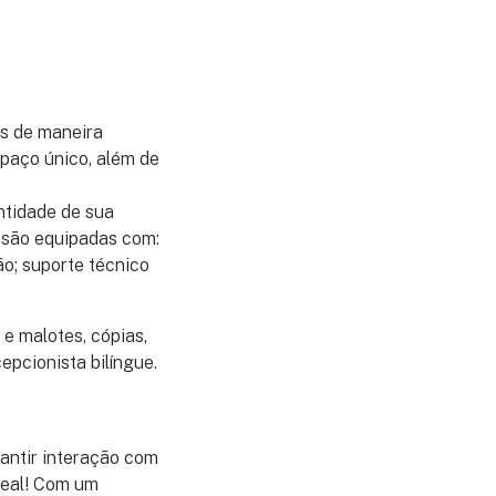
as de maneira
spaço único, além de
ntidade de sua
s são equipadas com:
ão; suporte técnico
e malotes, cópias,
epcionista bilíngue.
antir interação com
deal! Com um