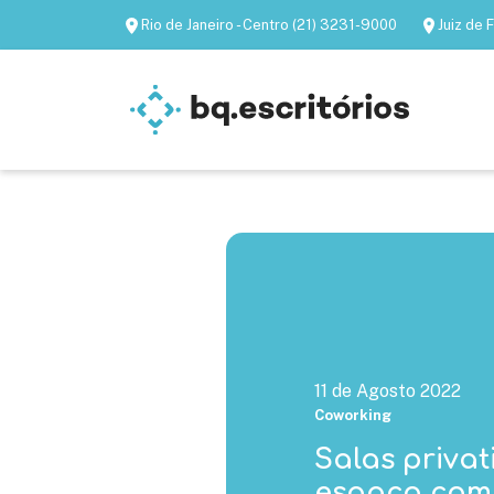
Rio de Janeiro - Centro (21) 3231-9000
Juiz de
Escritórios mobiliados
Escritórios virtua
11 de Agosto 2022
Coworking
Salas privat
espaço comp