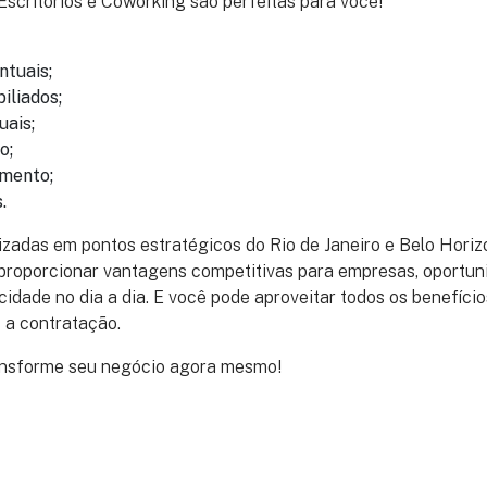
scritórios e Coworking são perfeitas para você!
ntuais;
iliados;
uais;
o;
amento;
.
zadas em pontos estratégicos do Rio de Janeiro e Belo Horiz
 proporcionar vantagens competitivas para empresas, oportun
cidade no dia a dia. E você pode aproveitar todos os benefício
 a contratação.
ansforme seu negócio agora mesmo!