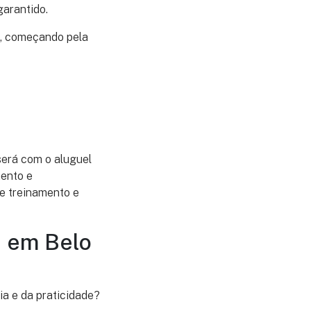
garantido.
o, começando pela
será com o aluguel
mento e
e treinamento e
e em Belo
a e da praticidade?