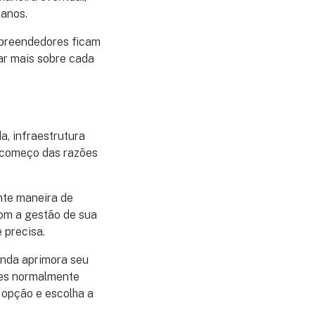
 anos.
mpreendedores ficam
car mais sobre cada
a, infraestrutura
o começo das razões
nte maneira de
om a gestão de sua
 precisa.
inda aprimora seu
sões normalmente
 opção e escolha a