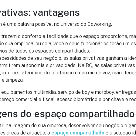
vativas: vantagens
 é uma palavra possível no universo do Coworking.
trazem o conforto e facilidade que o espaço proporciona, m
de sua empresa, ou seja, você e seus funcionários terão um e
cios de todos os espaços compartilhados.
cessidades de seu negócio, as salas privativas ganham a ide
rmitirem autonomia e privacidade. Na BQ, as salas privativa
a; internet; atendimento telefônico e correio de voz; manutenç
a e limpeza.
equipamentos multimídia, serviço de boy e motoboy, entregas 
dereço comercial e fiscal, acesso biométrico e por chave e rec
gens do espaço compartilhado
tir na imagem de sua empresa, desenvolver seu negócio e gar
tes áreas de atuação, o
espaço compartilhado
é a solução i