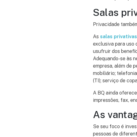
Salas pri
Privacidade também
As
salas privativas
exclusiva para uso 
usufruir dos benefí
Adequando-se às ne
empresa, além de pe
mobiliário; telefoni
(TI); serviço de cop
A BQ ainda oferece 
impressões, fax, en
As vanta
Se seu foco é inves
pessoas de diferen