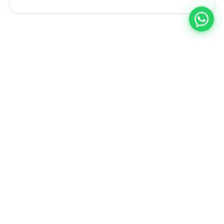
A BQ Escritórios é especialista em ajudar empresas a descobrir
novas formas de trabalhar, inovar e aumentar a produtividade.
Estamos no Rio de Janeiro e em Juiz de Fora, com planos flexíveis
adaptados ao seu negócio e uma equipe completa para atender a
qualquer demanda da sua empresa.